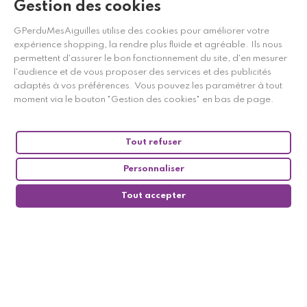
Gestion des cookies
GPerduMesAiguilles utilise des cookies pour améliorer votre
expérience shopping, la rendre plus fluide et agréable. Ils nous
permettent d'assurer le bon fonctionnement du site, d'en mesurer
Marchand approuvé par la Société des Avis Garantis,
cliquez ici
l'audience et de vous proposer des services et des publicités
pour vérifier
.
adaptés à vos préférences. Vous pouvez les paramétrer à tout
moment via le bouton "Gestion des cookies" en bas de page.
Tout refuser
Personnaliser
Tout accepter
0