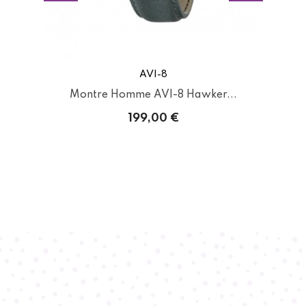
AVI-8
..
Montre Homme AVI-8 Hawker...
M
199,00 €