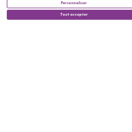
Personnaliser
Tout accepter
0
© Gperdumesaiguilles 2026
Agence web Dijon