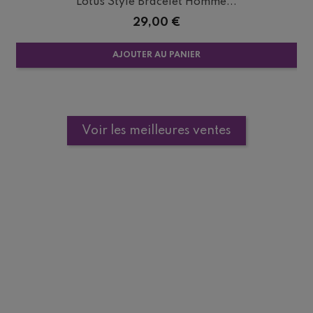
Lotus Style Bracelet Homme...
Prix
29,00 €
AJOUTER AU PANIER
Voir les meilleures ventes