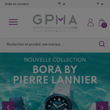


€
fr
Aide et contact
0