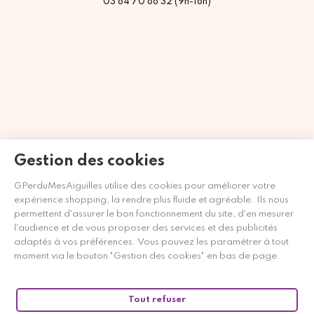
03 84 70 88 32 (9h-18h)
Gestion des cookies
GPerduMesAiguilles utilise des cookies pour améliorer votre
Marchand approuvé par la Société des Avis Garantis,
cliquez ici
expérience shopping, la rendre plus fluide et agréable. Ils nous
pour vérifier
.
permettent d'assurer le bon fonctionnement du site, d'en mesurer
l'audience et de vous proposer des services et des publicités
adaptés à vos préférences. Vous pouvez les paramétrer à tout
moment via le bouton "Gestion des cookies" en bas de page.
Tout refuser