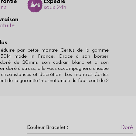
rantie
Expédié
ans
sous 24h
vraison
atuite
lus
 séduire par cette montre Certus de la gamme
35014 made in France. Grace à son boitier
e doré de 20mm, son cadran blanc et à son
ier doré à strass, elle vous accompagnera chaque
 circonstances et discrétion. Les montres Certus
ent de la garantie internationale du fabricant de 2
Doré
Couleur Bracelet :