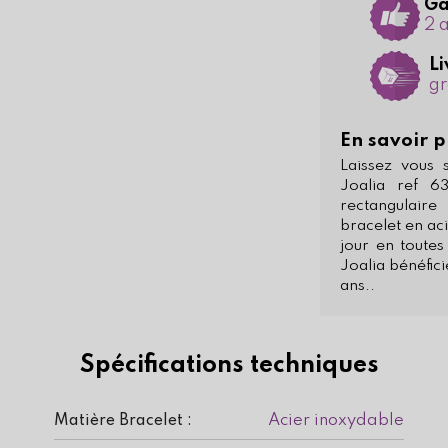
Ga
2 
Li
gr
En savoir p
Laissez vous
Joalia ref 6
rectangulair
bracelet en ac
jour en toutes
Joalia bénéfici
ans..
Spécifications techniques
Acier inoxydable
Matière Bracelet :