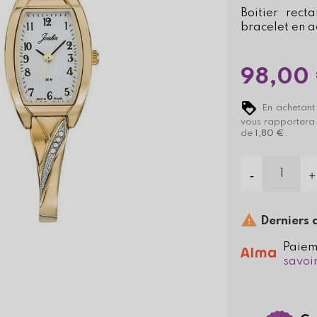
Boitier rect
bracelet en a
98,00
En achetant
vous rapporter
de
1,80 €
.

Derniers a
Paiem
savoir