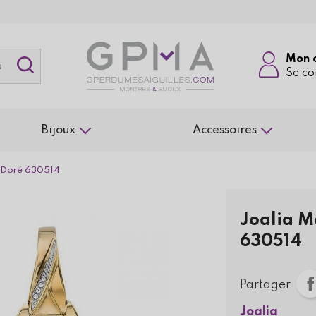
Mon 
Se co
Bijoux
Accessoires
r Doré 630514
Joalia M
630514
Partager
Joalia