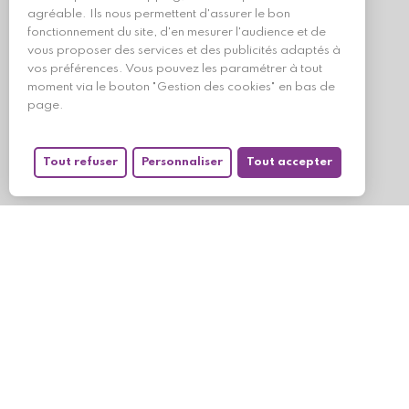
agréable. Ils nous permettent d'assurer le bon
fonctionnement du site, d'en mesurer l'audience et de
vous proposer des services et des publicités adaptés à
vos préférences. Vous pouvez les paramétrer à tout
moment via le bouton "Gestion des cookies" en bas de
page.
Tout refuser
Personnaliser
Tout accepter
Mon compte
Mes command
Mes produits 
Suivez-nous
Mes avoirs
Mes informati
Mes bons de r