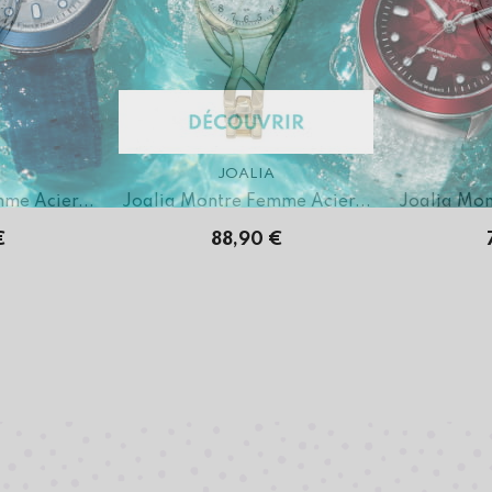
JOALIA
me Acier...
Joalia Montre Femme Acier...
Joalia Mon
€
88,90 €