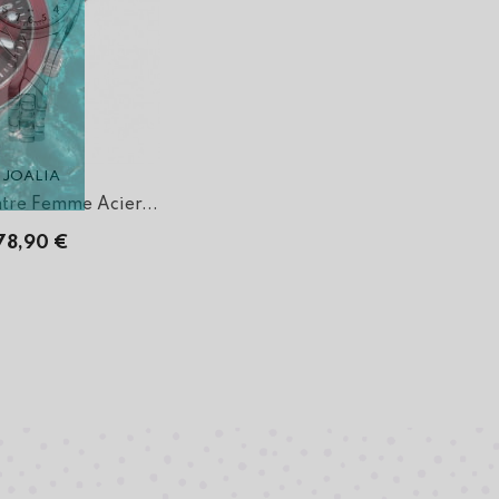
JOALIA
tre Femme Acier...
78,90 €