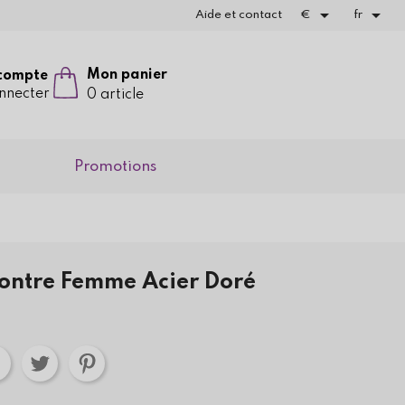


Aide et contact
€
fr
Mon panier
compte
nnecter
0 article
Promotions
ontre Femme Acier Doré