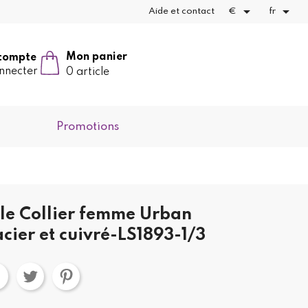


Aide et contact
€
fr
Mon panier
compte
nnecter
0 article
Promotions
yle Collier femme Urban
ier et cuivré-LS1893-1/3