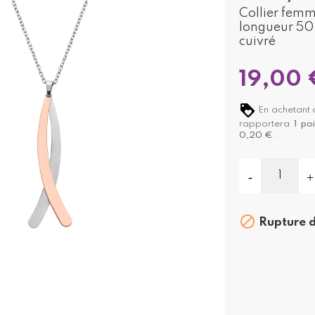
Collier fem
longueur 50 
cuivré
19,00 
En achetant 
rapportera
1
poi
0,20 €
.

Rupture d