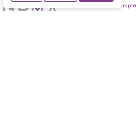
Mon compte
Mes command
Mes produits 
Suivez-nous
Mes avoirs
Mes informati
Mes bons de r