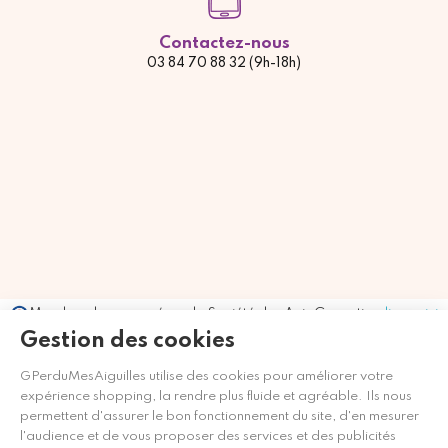
Contactez-nous
03 84 70 88 32 (9h-18h)
Marchand approuvé par la Société des Avis Garantis,
cliquez ici
pour vérifier
.
Gestion des cookies
GPerduMesAiguilles utilise des cookies pour améliorer votre
expérience shopping, la rendre plus fluide et agréable. Ils nous
permettent d'assurer le bon fonctionnement du site, d'en mesurer
l'audience et de vous proposer des services et des publicités