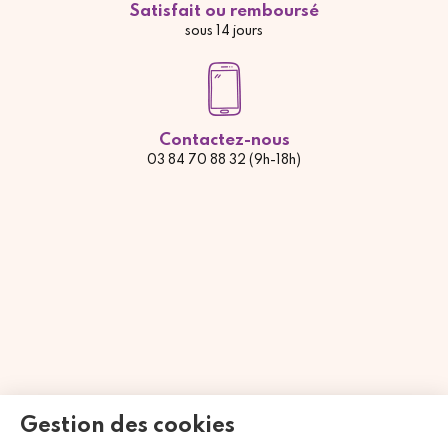
Satisfait ou remboursé
sous 14 jours
Contactez-nous
03 84 70 88 32 (9h-18h)
Marchand approuvé par la Société des Avis Garantis,
cliquez ici
Gestion des cookies
pour vérifier
.