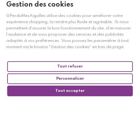
Gestion des cookies
Marchand approuvé par la Société des Avis Garantis,
cliquez ici
pour vérifier
.
GPerduMesAiguilles utilise des cookies pour améliorer votre
expérience shopping, la rendre plus fluide et agréable. Ils nous
permettent d'assurer le bon fonctionnement du site, d'en mesurer
l'audience et de vous proposer des services et des publicités
adaptés à vos préférences. Vous pouvez les paramétrer à tout
moment via le bouton "Gestion des cookies" en bas de page.
Tout refuser
Personnaliser
Tout accepter
0