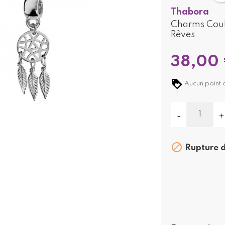
Thabora
Charms Coul
Rêves
38,00
Aucun point d

Rupture d