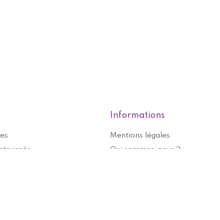
Informations
es
Mentions légales
retournés
Qui sommes-nous ?
Conditions générales de vente
ons personnelles
Aide et contact
éductions
Politique de confidentialité
Cookies management