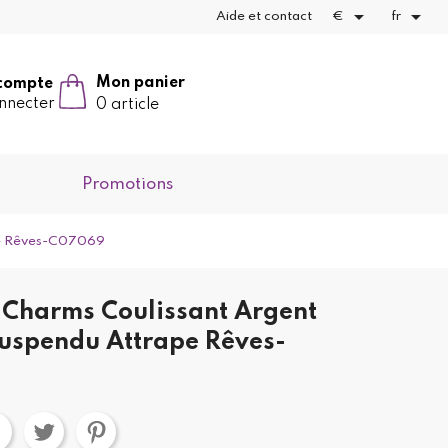


Aide et contact
€
fr
Mon panier
compte
nnecter
0 article
Promotions
pe Rêves-C07069
Charms Coulissant Argent
uspendu Attrape Rêves-