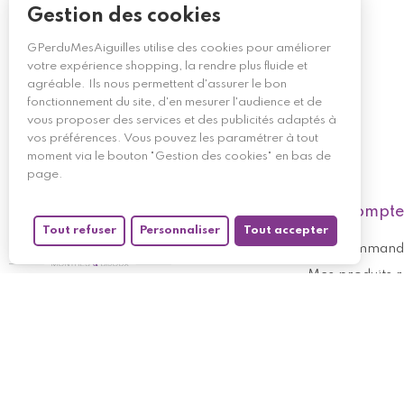
Gestion des cookies
GPerduMesAiguilles utilise des cookies pour améliorer
votre expérience shopping, la rendre plus fluide et
agréable. Ils nous permettent d'assurer le bon
fonctionnement du site, d'en mesurer l'audience et de
vous proposer des services et des publicités adaptés à
vos préférences. Vous pouvez les paramétrer à tout
moment via le bouton "Gestion des cookies" en bas de
page.
Mon compte
Tout refuser
Personnaliser
Tout accepter
Mes command
Mes produits 
Suivez-nous
Mes avoirs
Mes informati
Mes bons de r