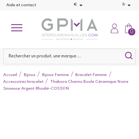


€
fr
Aide et contact
0
Accueil
Bijoux
Bijoux Femme
Bracelet Femme
Accessoires bracelet
Thabora Charms Boule Céramique Noire
Sinueuse Argent Rhodié-C05511N