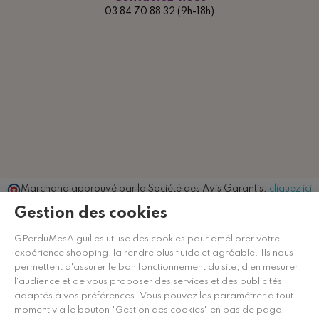
03 84 70 88 32 (9h-18h)
Marchand approuvé par la Société des Avis Garantis,
cliquez ici
pour vérifier
.
Gestion des cookies
GPerduMesAiguilles utilise des cookies pour améliorer votre
expérience shopping, la rendre plus fluide et agréable. Ils nous
permettent d'assurer le bon fonctionnement du site, d'en mesurer
l'audience et de vous proposer des services et des publicités
adaptés à vos préférences. Vous pouvez les paramétrer à tout
moment via le bouton "Gestion des cookies" en bas de page.