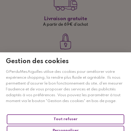
Livraison gratuite
A partir de 69€ d'achat
Paiement sécurisé
Gestion des cookies
CB, Paypal ou virements
GPerduMesAiguilles utilise des cookies pour améliorer votre
expérience shopping, la rendre plus fluide et agréable. Ils nous
permettent d'assurer le bon fonctionnement du site, d'en mesurer
l'audience et de vous proposer des services et des publicités
Paiement de 2 à 4 fois
adaptés à vos préférences. Vous pouvez les paramétrer à tout
sans frais
moment via le bouton "Gestion des cookies" en bas de page.
Tout refuser
Personnaliser