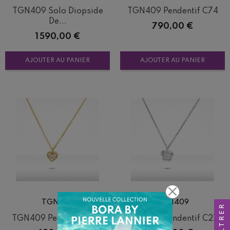
TGN409 Solo Diopside
TGN409 Pendentif C74
De...
Prix
790,00 €
Prix
1 590,00 €
AJOUTER AU PANIER
AJOUTER AU PANIER
TGN409
TGN409
FILTRER
TGN409 Pendentif C70
TGN409 Pendentif C27