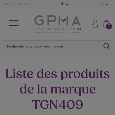


€
fr
Aide et contact
0
Liste des produits
de la marque
TGN409