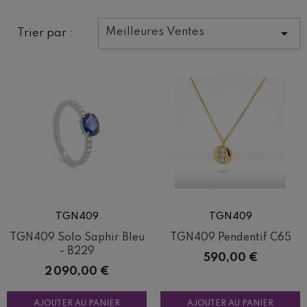

Meilleures Ventes
Trier par :
TGN409
TGN409
TGN409 Solo Saphir Bleu
TGN409 Pendentif C65
- B229
Prix
590,00 €
Prix
2 090,00 €
AJOUTER AU PANIER
AJOUTER AU PANIER