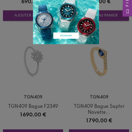
Prix
Prix
690,00 €
890,00 €
AJOUTER AU PANIER
AJOUTER AU PANIER
TGN409
TGN409
TGN409 Bague F2349
TGN409 Bague Saphir
Navette...
Prix
1 690,00 €
Prix
1 790,00 €