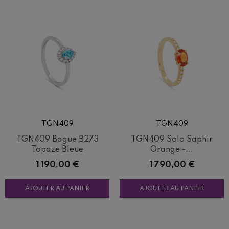
TGN409
TGN409
TGN409 Bague B273
TGN409 Solo Saphir
Topaze Bleue
Orange -...
Prix
Prix
1 190,00 €
1 790,00 €
AJOUTER AU PANIER
AJOUTER AU PANIER