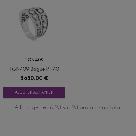
TGN409
TGN409 Bague P1140
Prix
5 650,00 €
AJOUTER AU PANIER
Affichage de 1 à 23 sur 23 produits au total