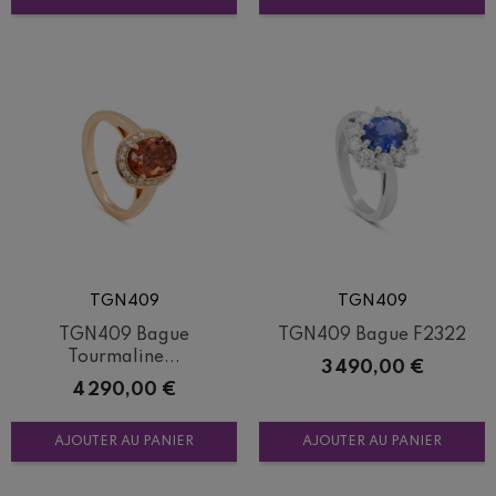
TGN409
TGN409
TGN409 Bague
TGN409 Bague F2322
Tourmaline...
Prix
3 490,00 €
Prix
4 290,00 €
AJOUTER AU PANIER
AJOUTER AU PANIER