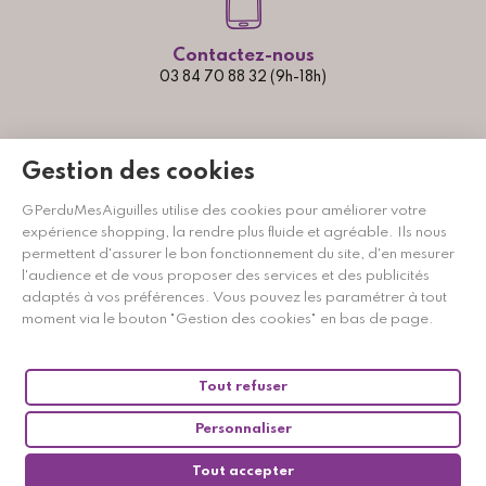
Contactez-nous
03 84 70 88 32 (9h-18h)
Gestion des cookies
GPerduMesAiguilles utilise des cookies pour améliorer votre
expérience shopping, la rendre plus fluide et agréable. Ils nous
permettent d'assurer le bon fonctionnement du site, d'en mesurer
l'audience et de vous proposer des services et des publicités
adaptés à vos préférences. Vous pouvez les paramétrer à tout
moment via le bouton "Gestion des cookies" en bas de page.
Marchand approuvé par la Société des Avis Garantis,
cliquez ici
pour vérifier
.
Tout refuser
Personnaliser
Tout accepter