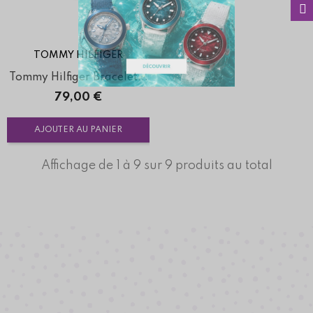
TOMMY HILFIGER
Tommy Hilfiger Bracelet...
Prix
79,00 €
AJOUTER AU PANIER
Affichage de 1 à 9 sur 9 produits au total