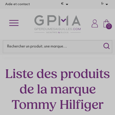


€
fr
Aide et contact
0
Liste des produits
de la marque
Tommy Hilfiger