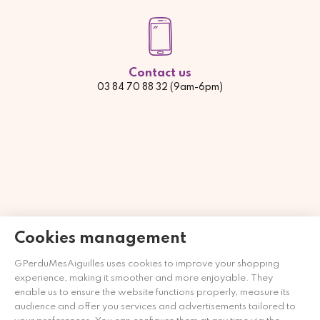
Contact us
03 84 70 88 32 (9am-6pm)
Cookies management
GPerduMesAiguilles uses cookies to improve your shopping
experience, making it smoother and more enjoyable. They
Händler zugelassen von Gesellschaft für Garantierte
enable us to ensure the website functions properly, measure its
Bewertungen,
Klicken Sie hier
.
audience and offer you services and advertisements tailored to