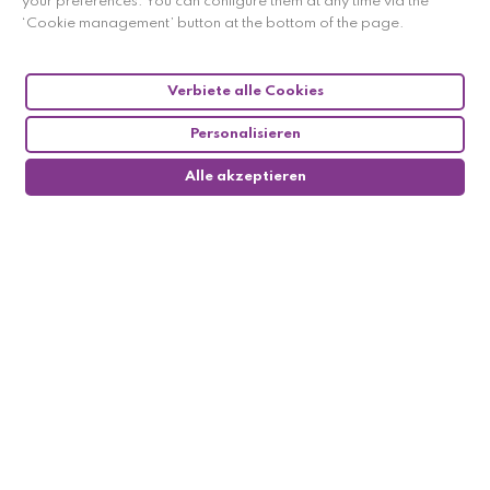
your preferences. You can configure them at any time via the
‘Cookie management’ button at the bottom of the page.
Verbiete alle Cookies
Personalisieren
Alle akzeptieren
0