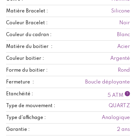
Silicone
Matière Bracelet :
Noir
Couleur Bracelet :
Blanc
Couleur du cadran :
Acier
Matière du boitier :
Argenté
Couleur boitier :
Rond
Forme du boitier :
Boucle déployante
Fermeture :
Etanchéité :
?
5 ATM
QUARTZ
Type de mouvement :
Analogique
Type d'affichage :
2 ans
Garantie :