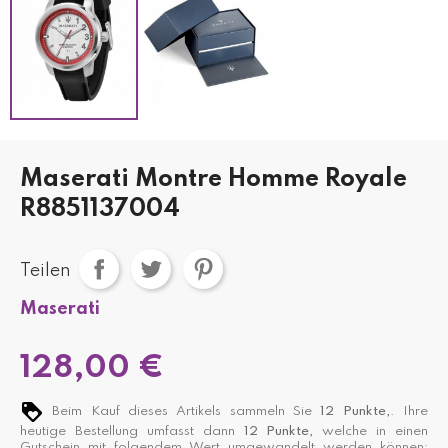
Maserati Montre Homme Royale
R8851137004
Teilen
Maserati
128,00 €
Beim Kauf dieses Artikels sammeln Sie
12
Punkte,
. Ihre
heutige Bestellung umfasst dann
12
Punkte,
welche in einen
Gutschein mit folgendem Wert umgewandelt werden können: