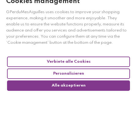
Cookies management
Bewertungen,
Klicken Sie hier
.
GPerduMesAiguilles uses cookies to improve your shopping
experience, making it smoother and more enjoyable. They
enable us to ensure the website functions properly, measure its
audience and offer you services and advertisements tailored to
your preferences. You can configure them at any time via the
‘Cookie management’ button at the bottom of the page.
Verbiete alle Cookies
Personalisieren
Alle akzeptieren
0