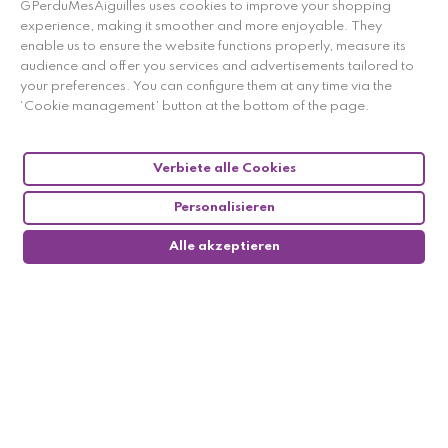
within 14 days
GPerduMesAiguilles uses cookies to improve your shopping
experience, making it smoother and more enjoyable. They
enable us to ensure the website functions properly, measure its
audience and offer you services and advertisements tailored to
your preferences. You can configure them at any time via the
‘Cookie management’ button at the bottom of the page.
Contact us
03 84 70 88 32 (9am-6pm)
Verbiete alle Cookies
Personalisieren
Alle akzeptieren
0
Händler zugelassen von Gesellschaft für Garantierte
Bewertungen,
Klicken Sie hier
.