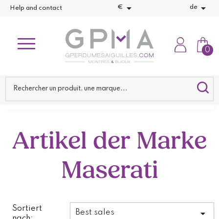


€
de
Help and contact
0
Artikel der Marke
Maserati
Sortiert

Best sales
nach: