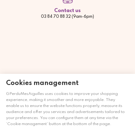
Contact us
03 84 70 88 32 (9am-6pm)
Cookies management
GPerduMesAiguilles uses cookies to improve your shopping
Händler zugelassen von Gesellschaft für Garantierte
experience, making it smoother and more enjoyable. They
Bewertungen,
Klicken Sie hier
.
enable us to ensure the website functions properly, measure its
audience and offer you services and advertisements tailored to
your preferences. You can configure them at any time via the
‘Cookie management’ button at the bottom of the page.