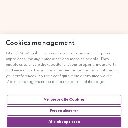
Cookies management
Händler zugelassen von Gesellschaft für Garantierte
GPerduMesAiguilles uses cookies to improve your shopping
Bewertungen,
Klicken Sie hier
.
experience, making it smoother and more enjoyable. They
enable us to ensure the website functions properly, measure its
audience and offer you services and advertisements tailored to
your preferences. You can configure them at any time via the
‘Cookie management’ button at the bottom of the page.
Verbiete alle Cookies
Personalisieren
Alle akzeptieren