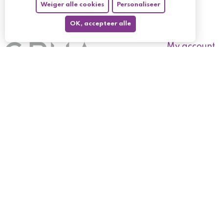
Weiger alle cookies
Personaliseer
OK, accepteer alle
My account
My orders
My returned p
Follow us
My holdings
My personal i
My discount v