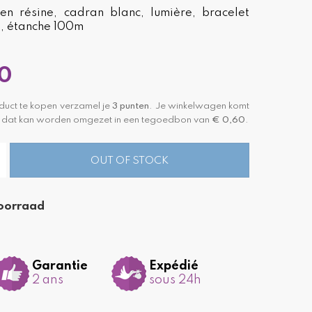
 en résine, cadran blanc, lumière, bracelet
et, étanche 100m
0
duct te kopen verzamel je
3
punten
. Je winkelwagen komt
dat kan worden omgezet in een tegoedbon van
€ 0,60
.
OUT OF STOCK
oorraad
Garantie
Expédié
2 ans
sous 24h