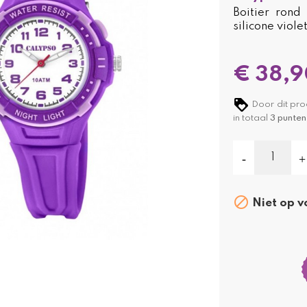
Boitier rond
silicone viol
€ 38,9
Door dit pro
in totaal
3
punten

Niet op v