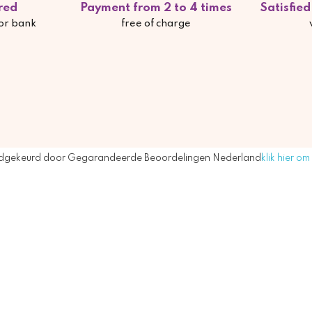
red
Payment from 2 to 4 times
Satisfie
 or bank
free of charge
dgekeurd door Gegarandeerde Beoordelingen Nederland
klik hier om