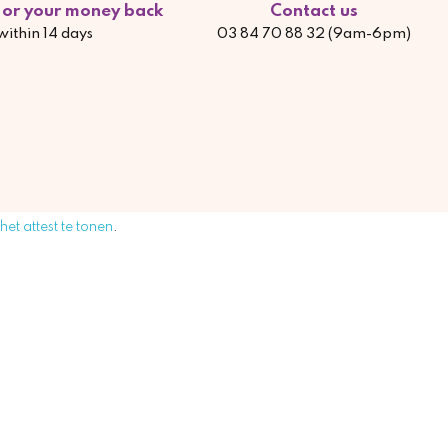
d or your money back
Contact us
within 14 days
03 84 70 88 32 (9am-6pm)
 het attest te tonen
.