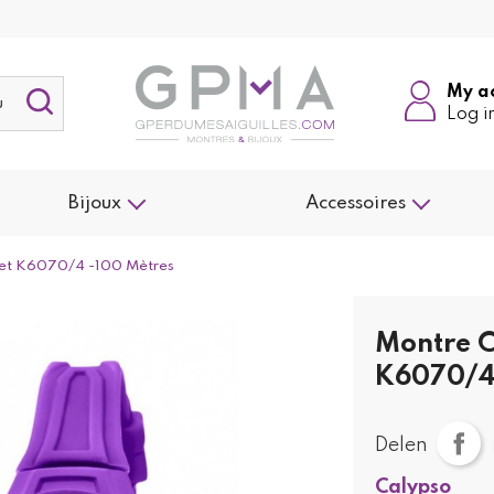
My a
Log i
Bijoux
Accessoires
olet K6070/4 -100 Mètres
Montre C
K6070/4
Delen
Calypso