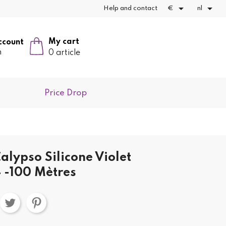


Help and contact
€
nl
My cart
ccount
n
0 article
Price Drop
alypso Silicone Violet
 -100 Mètres