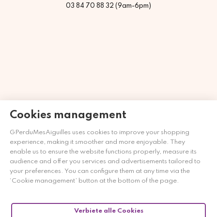
03 84 70 88 32 (9am-6pm)
Cookies management
GPerduMesAiguilles uses cookies to improve your shopping
Händler zugelassen von Gesellschaft für Garantierte
experience, making it smoother and more enjoyable. They
Bewertungen,
Klicken Sie hier
.
enable us to ensure the website functions properly, measure its
audience and offer you services and advertisements tailored to
your preferences. You can configure them at any time via the
‘Cookie management’ button at the bottom of the page.
Verbiete alle Cookies