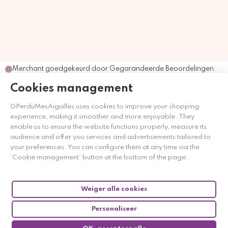
Merchant goedgekeurd door Gegarandeerde Beoordelingen
Nederland
klik hier om het attest te tonen
.
Cookies management
GPerduMesAiguilles uses cookies to improve your shopping
experience, making it smoother and more enjoyable. They
enable us to ensure the website functions properly, measure its
audience and offer you services and advertisements tailored to
your preferences. You can configure them at any time via the
‘Cookie management’ button at the bottom of the page.
Weiger alle cookies
Personaliseer