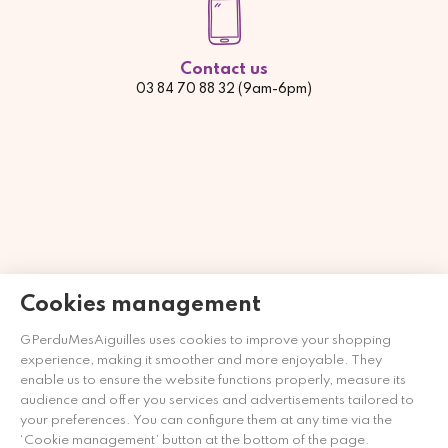
Contact us
03 84 70 88 32 (9am-6pm)
Cookies management
GPerduMesAiguilles uses cookies to improve your shopping
Mercante approvato dalla Società Recensioni Garantite,
clicca
experience, making it smoother and more enjoyable. They
qui per visualizzare l'attestato
.
enable us to ensure the website functions properly, measure its
audience and offer you services and advertisements tailored to
your preferences. You can configure them at any time via the
‘Cookie management’ button at the bottom of the page.