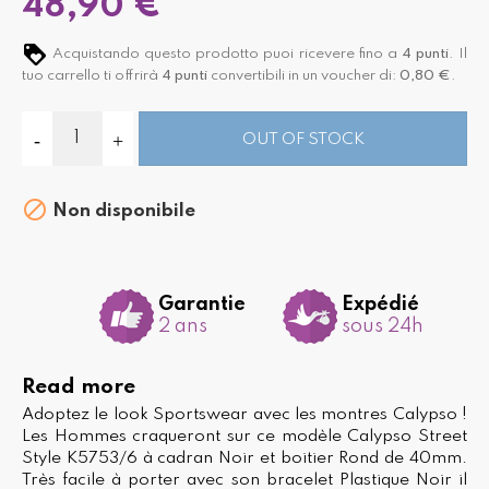
48,90 €
Acquistando questo prodotto puoi ricevere fino a
4
punti
. Il
tuo carrello ti offrirà
4
punti
convertibili in un voucher di:
0,80 €
.
OUT OF STOCK

Non disponibile
Garantie
Expédié
2 ans
sous 24h
Read more
Adoptez le look Sportswear avec les montres Calypso !
Les Hommes craqueront sur ce modèle Calypso Street
Style K5753/6 à cadran Noir et boitier Rond de 40mm.
Très facile à porter avec son bracelet Plastique Noir il