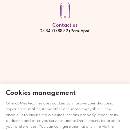
Contact us
03 84 70 88 32 (9am-6pm)
Cookies management
GPerduMesAiguilles uses cookies to improve your shopping
Comerciante aprobado por la Sociedad de Opiniones
experience, making it smoother and more enjoyable. They
Contrastadas,
haga clic aquí para mostrar el certificado
.
enable us to ensure the website functions properly, measure its
audience and offer you services and advertisements tailored to
your preferences. You can configure them at any time via the