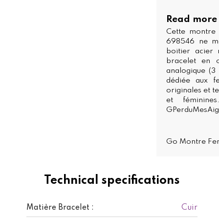
Read more
Cette montre
698546 ne ma
boitier acier
bracelet en c
analogique (3
dédiée aux f
originales et 
et féminin
GPerduMesAigui
Go Montre F
Technical specifications
Cuir
Matière Bracelet :