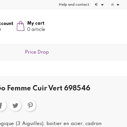


Help and contact
€
it
My cart
ccount
n
0 article
Price Drop
o Femme Cuir Vert 698546
ique (3 Aiguilles), boitier en acier, cadran