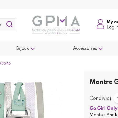
My a
Log i
Bijoux
Accessoires
698546
Montre G
Condividi
Go Girl Only
Montre Analog