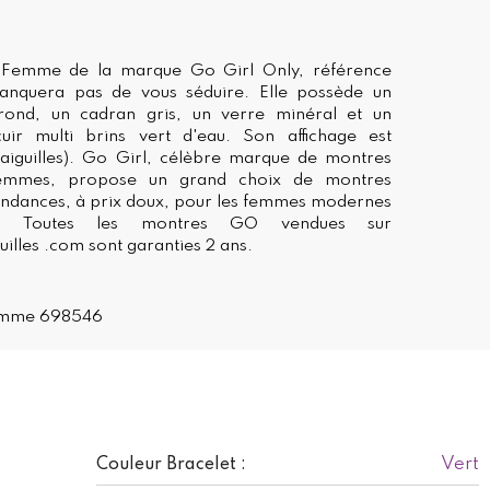
 Femme de la marque Go Girl Only, référence
nquera pas de vous séduire. Elle possède un
 rond, un cadran gris, un verre minéral et un
uir multi brins vert d'eau. Son affichage est
 aiguilles). Go Girl, célèbre marque de montres
emmes, propose un grand choix de montres
tendances, à prix doux, pour les femmes modernes
es. Toutes les montres GO vendues sur
lles .com sont garanties 2 ans.
emme 698546
Vert
Couleur Bracelet :