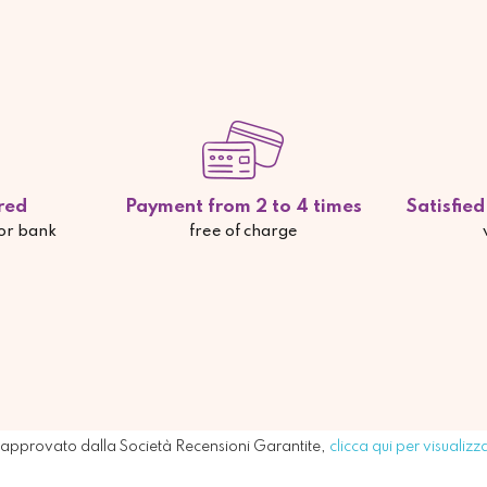
red
Payment from 2 to 4 times
Satisfie
 or bank
free of charge
approvato dalla Società Recensioni Garantite,
clicca qui per visualizz