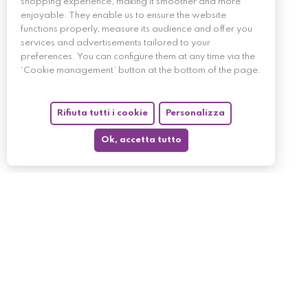
shopping experience, making it smoother and more
enjoyable. They enable us to ensure the website
functions properly, measure its audience and offer you
services and advertisements tailored to your
preferences. You can configure them at any time via the
‘Cookie management’ button at the bottom of the page.
Rifiuta tutti i cookie
Personalizza
Ok, accetta tutto
My account
My orders
My returned p
Follow us
My holdings
My personal i