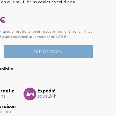
 en cuir multi brins couleur vert d'eau.
 €
 questo prodotto puoi ricevere fino a
6
punti
. Il tuo
6
punti
convertibili in un voucher di:
1,20 €
.
OUT OF STOCK
nibile
rantie
Expédié
ans
sous 24h
vraison
atuite