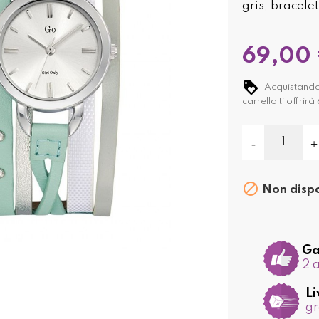
gris, bracelet
69,00
Acquistando
carrello ti offrirà

Non dispo
Ga
2 
Li
gr