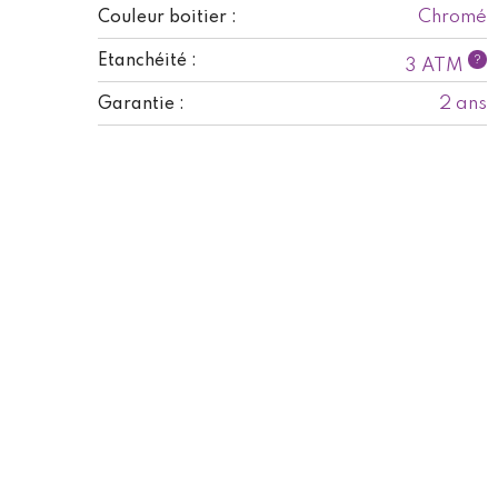
Chromé
Couleur boitier :
Etanchéité :
?
3 ATM
2 ans
Garantie :