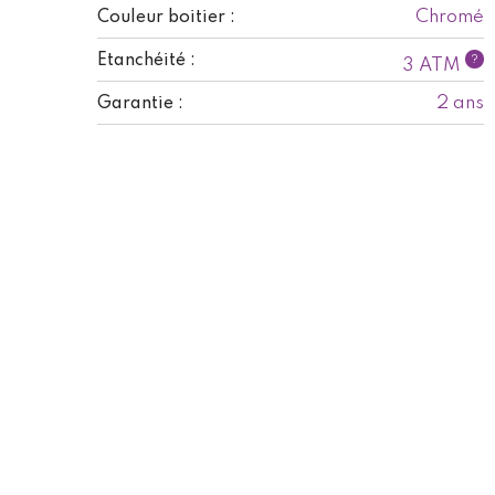
Chromé
Couleur boitier :
Etanchéité :
?
3 ATM
2 ans
Garantie :