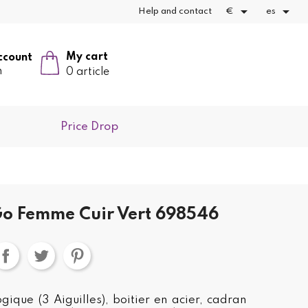


Help and contact
€
es
My cart
ccount
n
0 article
Price Drop
o Femme Cuir Vert 698546
ique (3 Aiguilles), boitier en acier, cadran