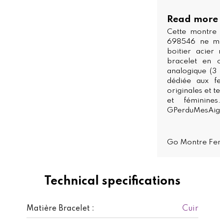
Read more
Cette montre
698546 ne ma
boitier acier
bracelet en c
analogique (3
dédiée aux f
originales et 
et féminin
GPerduMesAigui
Go Montre F
Technical specifications
Cuir
Matière Bracelet :