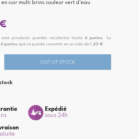
 en cuir multi brins couleur vert d'eau.
 €
este producto puedes recolectar hasta
6
puntos
. Su
á
6
puntos
que se puede convertir en un vale de
1,20 €
.
OUT OF STOCK
stock
rantie
Expédié
ans
sous 24h
vraison
atuite