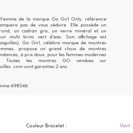
 Femme de la marque Go Girl Only, référence
nquera pas de vous séduire. Elle possède un
 rond, un cadran gris, un verre minéral et un
uir multi brins vert d'eau. Son affichage est
 aiguilles). Go Girl, célèbre marque de montres
emmes, propose un grand choix de montres
tendances, à prix doux, pour les femmes modernes
es. Toutes les montres GO vendues sur
lles .com sont garanties 2 ans.
emme 698546
Vert
Couleur Bracelet :