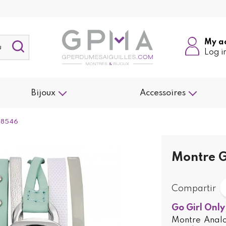
My a
Log i
Bijoux
Accessoires
698546
Montre G
Compartir
Go Girl Only
Montre Analog