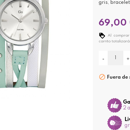
gris, bracelet
69,00
Al comprar 
carrito totalizar

Fuera de 
Ga
2 
Li
gr