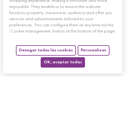
shopping experience, making it smoother and more
enjoyable. They enable us to ensure the website
functions properly, measure its audience and offer you
services and advertisements tailored to your
preferences. You can configure them at any time via the
‘Cookie management’ button at the bottom of the page.
Denegar todas las cookies
Personalizar
OK, aceptar todas
My account
My orders
My returned p
Follow us
My holdings
My personal i