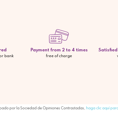
red
Payment from 2 to 4 times
Satisfie
 or bank
free of charge
bado por la Sociedad de Opiniones Contrastadas,
haga clic aquí para