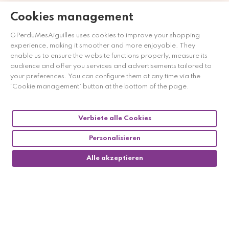
Cookies management
Händler zugelassen von Gesellschaft für Garantierte
Bewertungen,
Klicken Sie hier
.
GPerduMesAiguilles uses cookies to improve your shopping
experience, making it smoother and more enjoyable. They
enable us to ensure the website functions properly, measure its
audience and offer you services and advertisements tailored to
your preferences. You can configure them at any time via the
‘Cookie management’ button at the bottom of the page.
Verbiete alle Cookies
Personalisieren
Alle akzeptieren
0