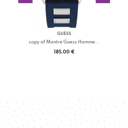
GUESS
.
copy of Montre Guess Homme...
c
185,00 €