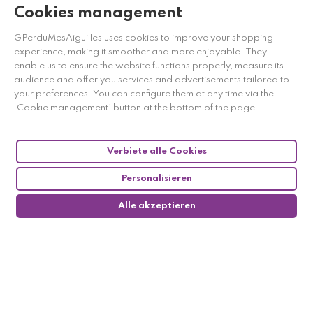
Cookies management
GPerduMesAiguilles uses cookies to improve your shopping
experience, making it smoother and more enjoyable. They
enable us to ensure the website functions properly, measure its
Händler zugelassen von Gesellschaft für Garantierte
audience and offer you services and advertisements tailored to
Bewertungen,
Klicken Sie hier
.
your preferences. You can configure them at any time via the
‘Cookie management’ button at the bottom of the page.
Verbiete alle Cookies
Personalisieren
Alle akzeptieren
0