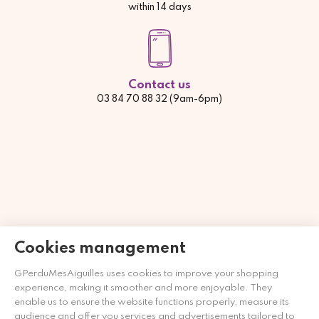
within 14 days
Contact us
03 84 70 88 32 (9am-6pm)
Cookies management
GPerduMesAiguilles uses cookies to improve your shopping
experience, making it smoother and more enjoyable. They
Händler zugelassen von Gesellschaft für Garantierte
enable us to ensure the website functions properly, measure its
Bewertungen,
Klicken Sie hier
.
audience and offer you services and advertisements tailored to