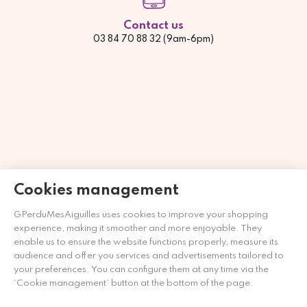
Contact us
03 84 70 88 32 (9am-6pm)
Cookies management
GPerduMesAiguilles uses cookies to improve your shopping
Händler zugelassen von Gesellschaft für Garantierte
experience, making it smoother and more enjoyable. They
Bewertungen,
Klicken Sie hier
.
enable us to ensure the website functions properly, measure its
audience and offer you services and advertisements tailored to
your preferences. You can configure them at any time via the
‘Cookie management’ button at the bottom of the page.