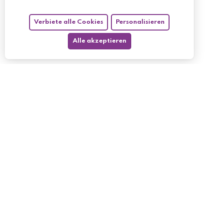
Verbiete alle Cookies
Personalisieren
Alle akzeptieren
My account
My orders
My returned p
Follow us
My holdings
My personal i
My discount v