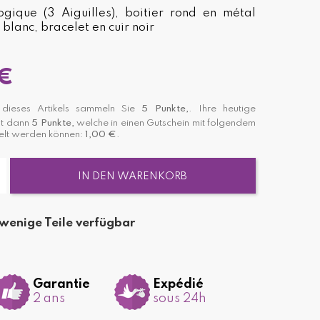
gique (3 Aiguilles), boitier rond en métal
blanc, bracelet en cuir noir
€
ieses Artikels sammeln Sie
5
Punkte,
. Ihre heutige
st dann
5
Punkte,
welche in einen Gutschein mit folgendem
lt werden können:
1,00 €
.
IN DEN WARENKORB
wenige Teile verfügbar
Garantie
Expédié
2 ans
sous 24h