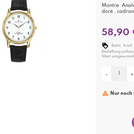
Montre Analo
doré , cadran 
58,90 
Beim Kauf d
Bestellung umfas
Wert umgewande

Nur noch 