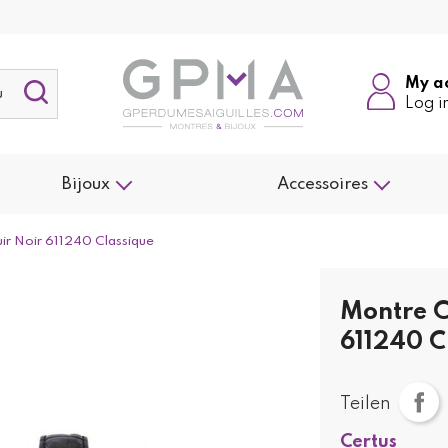
My a
Log i
Bijoux
Accessoires
r Noir 611240 Classique
Montre C
611240 C
Teilen
Certus