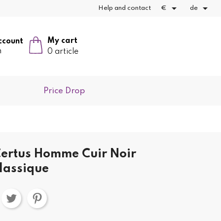


Help and contact
€
de
My cart
ccount
n
0 article
Price Drop
ertus Homme Cuir Noir
lassique