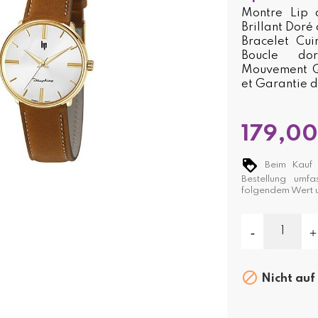
Montre Lip 
Brillant Dor
Bracelet Cui
Boucle dor
Mouvement Q
et Garantie d
179,00
Beim Kauf d
Bestellung umf
folgendem Wert

Nicht auf