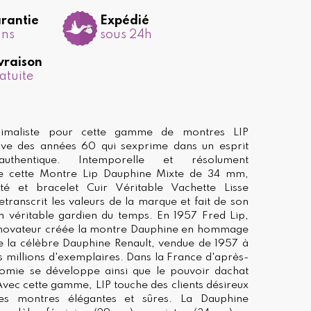
rantie
Expédié
ans
sous 24h
vraison
atuite
imaliste pour cette gamme de montres LIP
ive des années 60 qui sexprime dans un esprit
thentique. Intemporelle et résolument
e cette Montre Lip Dauphine Mixte de 34 mm,
té et bracelet Cuir Véritable Vachette Lisse
etranscrit les valeurs de la marque et fait de son
n véritable gardien du temps. En 1957 Fred Lip,
t novateur créée la montre Dauphine en hommage
de la célèbre Dauphine Renault, vendue de 1957 à
rs millions d'exemplaires. Dans la France d'après-
nomie se développe ainsi que le pouvoir dachat
Avec cette gamme, LIP touche des clients désireux
es montres élégantes et sûres. La Dauphine