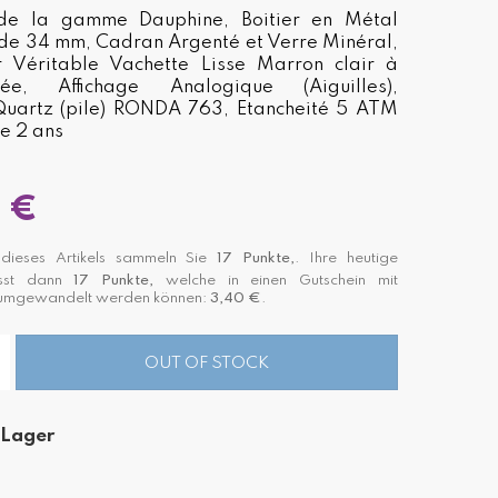
de la gamme Dauphine, Boitier en Métal
é de 34 mm, Cadran Argenté et Verre Minéral,
r Véritable Vachette Lisse Marron clair à
ée, Affichage Analogique (Aiguilles),
uartz (pile) RONDA 763, Etancheité 5 ATM
e 2 ans
 €
ieses Artikels sammeln Sie
17
Punkte,
. Ihre heutige
asst dann
17
Punkte,
welche in einen Gutschein mit
 umgewandelt werden können:
3,40 €
.
OUT OF STOCK
 Lager