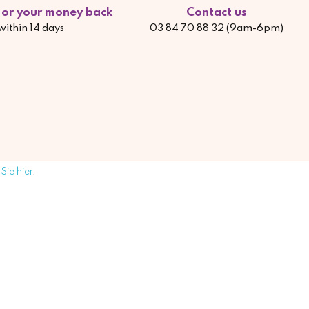
d or your money back
Contact us
within 14 days
03 84 70 88 32 (9am-6pm)
Sie hier
.