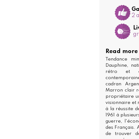
Ga
2 
Li
gr
Read more
Tendance min
Dauphine, nat
rétro et au
contemporain
cadran Argen
Marron clair r
propriétaire u
visionnaire e
à la réussite 
1961 à plusieu
guerre, l'éco
des Français. 
de trouver d