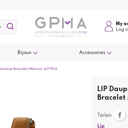
My a
Log i
Bijoux
Accessoires
Unisexe Bracelet Marron-671914
LIP Daup
Bracelet
Teilen
Lip