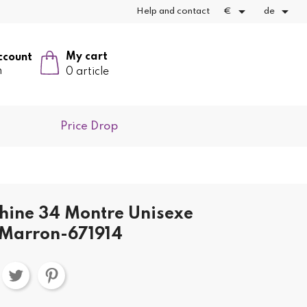


Help and contact
€
de
My cart
ccount
n
0 article
Price Drop
hine 34 Montre Unisexe
 Marron-671914