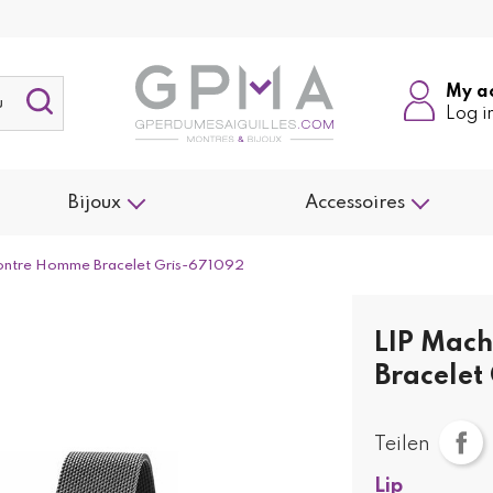
My a
Log i
Bijoux
Accessoires
ntre Homme Bracelet Gris-671092
LIP Mac
Bracelet
Teilen
Lip