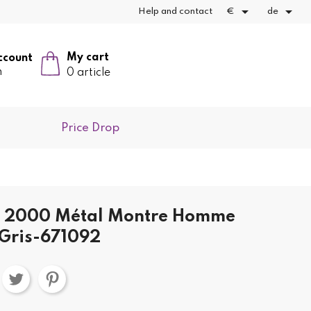


Help and contact
€
de
My cart
ccount
n
0 article
Price Drop
h 2000 Métal Montre Homme
 Gris-671092