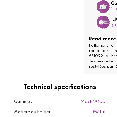
Ga
2 
Li
gr
Read more
Follement or
remontoir in
671092 à bra
descendante 
restylées par 
Technical specifications
Mach 2000
Gamme :
Métal
Matière du boitier :