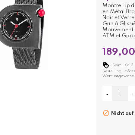
Montre Lip 
en Métal Br
Noir et Verre
Gun à Glissiè
Mouvement Q
ATM et Garan
189,00
Beim Kauf d
Bestellung umfas
Wert umgewande

Nicht auf