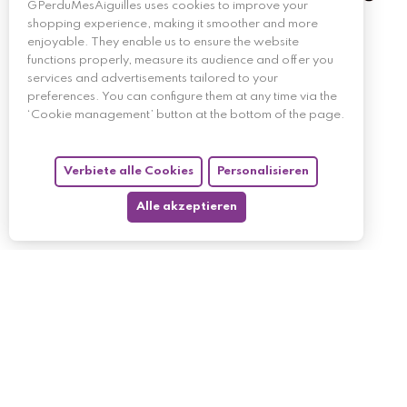
GPerduMesAiguilles uses cookies to improve your
shopping experience, making it smoother and more
enjoyable. They enable us to ensure the website
functions properly, measure its audience and offer you
services and advertisements tailored to your
preferences. You can configure them at any time via the
‘Cookie management’ button at the bottom of the page.
Verbiete alle Cookies
Personalisieren
Alle akzeptieren
My account
My orders
My returned p
Follow us
My holdings