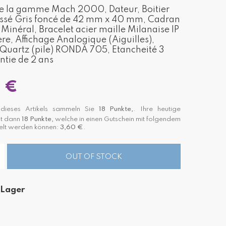
de la gamme Mach 2000, Dateur, Boitier
ossé Gris foncé de 42 mm x 40 mm, Cadran
 Minéral, Bracelet acier maille Milanaise IP
re, Affichage Analogique (Aiguilles),
uartz (pile) RONDA 705, Etancheité 3
tie de 2 ans
 €
ieses Artikels sammeln Sie
18
Punkte,
. Ihre heutige
st dann
18
Punkte,
welche in einen Gutschein mit folgendem
lt werden können:
3,60 €
.
OUT OF STOCK
 Lager