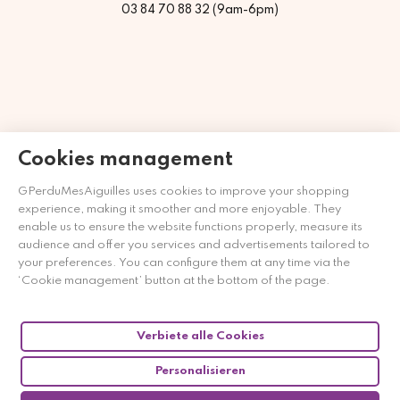
03 84 70 88 32 (9am-6pm)
Cookies management
GPerduMesAiguilles uses cookies to improve your shopping
experience, making it smoother and more enjoyable. They
enable us to ensure the website functions properly, measure its
audience and offer you services and advertisements tailored to
Händler zugelassen von Gesellschaft für Garantierte
your preferences. You can configure them at any time via the
Bewertungen,
Klicken Sie hier
.
‘Cookie management’ button at the bottom of the page.
Verbiete alle Cookies
Personalisieren