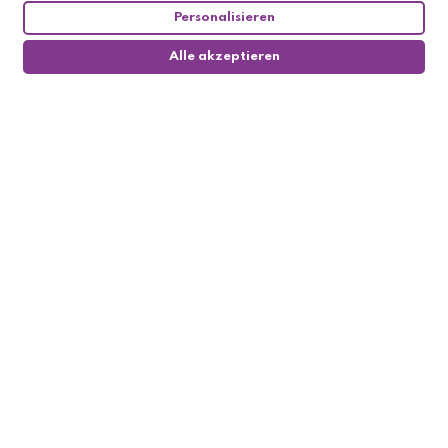
Personalisieren
Alle akzeptieren
0
Follow us

My account