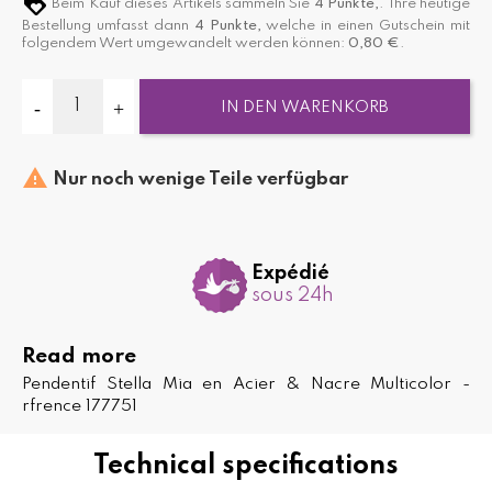
Beim Kauf dieses Artikels sammeln Sie
4
Punkte,
. Ihre heutige
Bestellung umfasst dann
4
Punkte,
welche in einen Gutschein mit
folgendem Wert umgewandelt werden können:
0,80 €
.
IN DEN WARENKORB

Nur noch wenige Teile verfügbar
Expédié
sous 24h
Read more
Pendentif Stella Mia en Acier & Nacre Multicolor -
rfrence 177751
Technical specifications