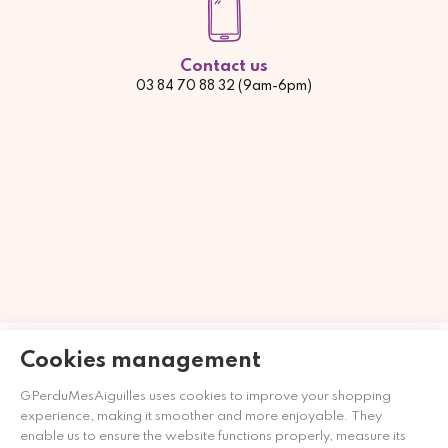
Contact us
03 84 70 88 32 (9am-6pm)
Händler zugelassen von Gesellschaft für Garantierte
Cookies management
Bewertungen,
Klicken Sie hier
.
GPerduMesAiguilles uses cookies to improve your shopping
experience, making it smoother and more enjoyable. They
enable us to ensure the website functions properly, measure its