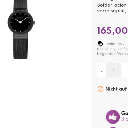
Boitier acier
verre saphir,
165,00
Beim Kauf d
Bestellung umf
folgendem Wert

Nicht auf
Ga
3 