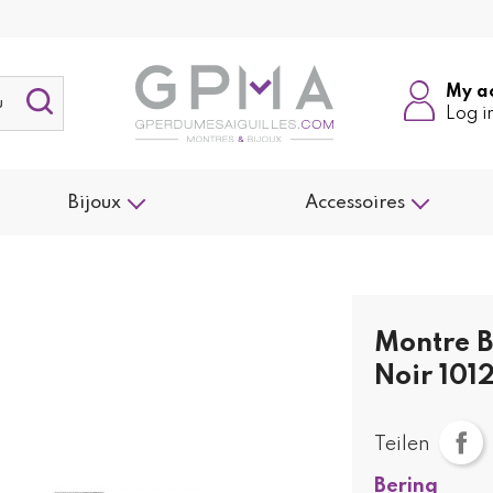
My a
Log i
Bijoux
Accessoires
Montre B
Noir 101
Teilen
Bering