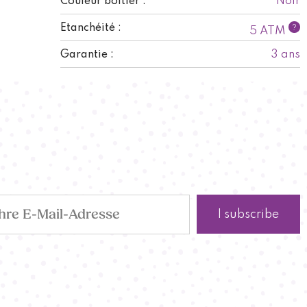
Noir
Couleur boitier :
Etanchéité :
?
5 ATM
3 ans
Garantie :