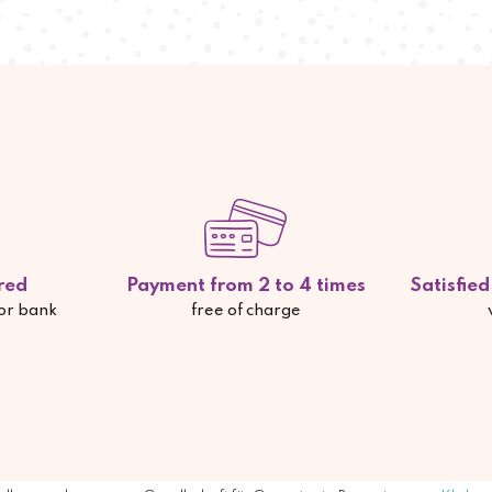
red
Payment from 2 to 4 times
Satisfie
 or bank
free of charge