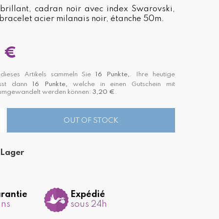
 brillant, cadran noir avec index Swarovski,
 bracelet acier milanais noir, étanche 50m.
 €
ieses Artikels sammeln Sie
16
Punkte,
. Ihre heutige
asst dann
16
Punkte,
welche in einen Gutschein mit
 umgewandelt werden können:
3,20 €
.
OUT OF STOCK
 Lager
rantie
Expédié
ans
sous 24h