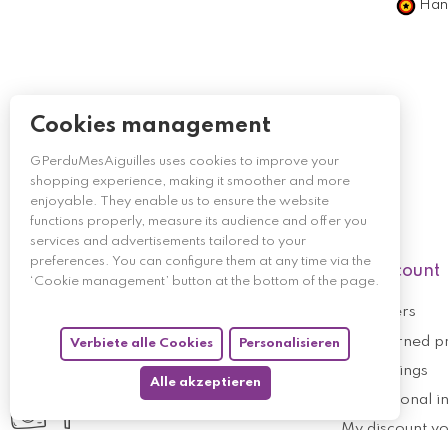
Händ
Cookies management
GPerduMesAiguilles uses cookies to improve your
shopping experience, making it smoother and more
enjoyable. They enable us to ensure the website
functions properly, measure its audience and offer you
services and advertisements tailored to your
preferences. You can configure them at any time via the
My account
‘Cookie management’ button at the bottom of the page.
My orders
My returned p
Verbiete alle Cookies
Personalisieren
Follow us
My holdings
Alle akzeptieren
My personal i
My discount v