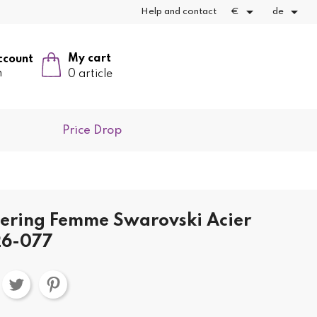


Help and contact
€
de
My cart
ccount
n
0 article
Price Drop
ering Femme Swarovski Acier
26-077