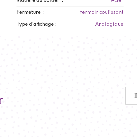
Acier
Matière du boitier :
fermoir coulissant
Fermeture :
Analogique
Type d'affichage :
r