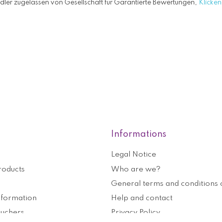
ler zugelassen von Gesellschaft für Garantierte Bewertungen,
Klicken 
Informations
Legal Notice
roducts
Who are we?
General terms and conditions o
nformation
Help and contact
ouchers
Privacy Policy