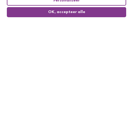
Personaliseer
OK, accepteer alle
0