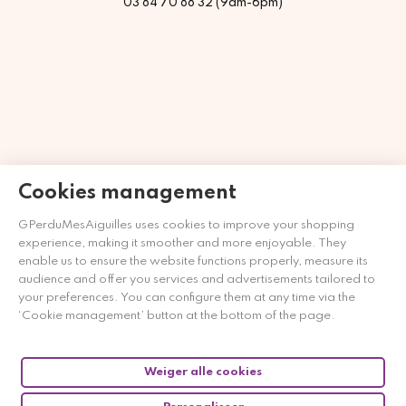
03 84 70 88 32 (9am-6pm)
Cookies management
GPerduMesAiguilles uses cookies to improve your shopping
Merchant goedgekeurd door Gegarandeerde Beoordelingen
experience, making it smoother and more enjoyable. They
Nederland
klik hier om het attest te tonen
.
enable us to ensure the website functions properly, measure its
audience and offer you services and advertisements tailored to
your preferences. You can configure them at any time via the
‘Cookie management’ button at the bottom of the page.
Weiger alle cookies