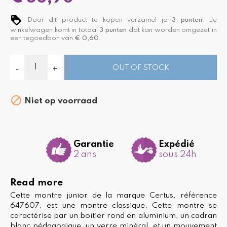
Door dit product te kopen verzamel je
3
punten
. Je
winkelwagen komt in totaal
3
punten
dat kan worden omgezet in
een tegoedbon van
€ 0,60
.
OUT OF STOCK

Niet op voorraad
Garantie
Expédié
2 ans
sous 24h
Read more
Cette montre junior de la marque Certus, référence
647607, est une montre classique. Cette montre se
caractérise par un boitier rond en aluminium, un cadran
blanc pédagogique, un verre minéral, et un mouvement