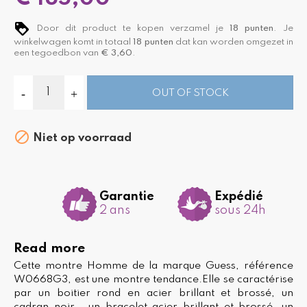
Door dit product te kopen verzamel je
18
punten
. Je
winkelwagen komt in totaal
18
punten
dat kan worden omgezet in
een tegoedbon van
€ 3,60
.
OUT OF STOCK

Niet op voorraad
Garantie
Expédié
2 ans
sous 24h
Read more
Cette montre Homme de la marque Guess, référence
W0668G3, est une montre tendance.Elle se caractérise
par un boitier rond en acier brillant et brossé, un
cadran noir , un bracelet acier brillant et brossé, un