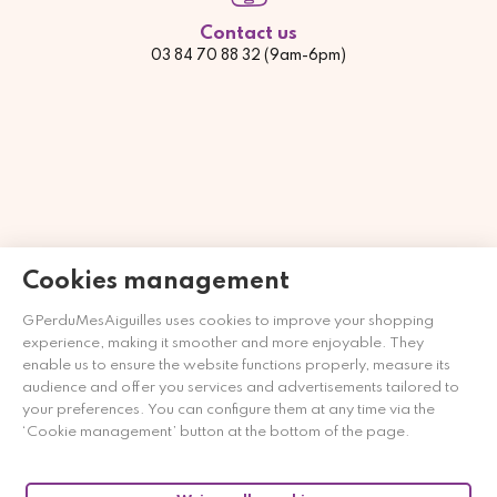
Contact us
03 84 70 88 32 (9am-6pm)
Cookies management
GPerduMesAiguilles uses cookies to improve your shopping
experience, making it smoother and more enjoyable. They
Merchant goedgekeurd door Gegarandeerde Beoordelingen
enable us to ensure the website functions properly, measure its
Nederland
klik hier om het attest te tonen
.
audience and offer you services and advertisements tailored to
your preferences. You can configure them at any time via the
‘Cookie management’ button at the bottom of the page.