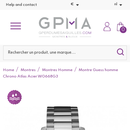


€
nl
Help and contact
0
Home
Montres
Montres Homme
Montre Guess homme
Chrono Atlas Acier W0668G3