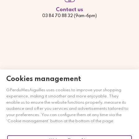
Contact us
03 84 70 88 32 (9am-6pm)
Cookies management
GPerduMesAiguilles uses cookies to improve your shopping
experience, making it smoother and more enjoyable. They
Merchant goedgekeurd door Gegarandeerde Beoordelingen
enable us to ensure the website functions properly, measure its
Nederland
klik hier om het attest te tonen
.
audience and offer you services and advertisements tailored to
your preferences. You can configure them at any time via the
‘Cookie management’ button at the bottom of the page.