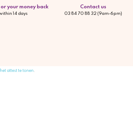
d or your money back
Contact us
within 14 days
03 84 70 88 32 (9am-6pm)
 het attest te tonen
.