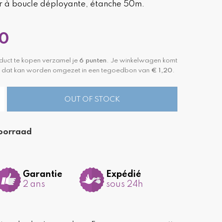
er à boucle déployante, étanche 50m.
90
duct te kopen verzamel je
6
punten
. Je winkelwagen komt
dat kan worden omgezet in een tegoedbon van
€ 1,20
.
OUT OF STOCK
oorraad
Garantie
Expédié
2 ans
sous 24h