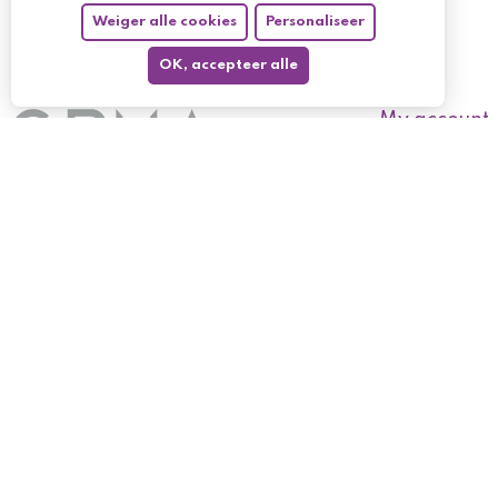
Weiger alle cookies
Personaliseer
OK, accepteer alle
My account
My orders
My returned p
Follow us
My holdings
My personal i
My discount v