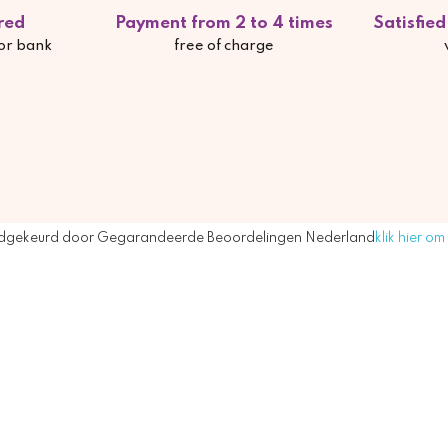
red
Payment from 2 to 4 times
Satisfie
 or bank
free of charge
dgekeurd door Gegarandeerde Beoordelingen Nederland
klik hier om