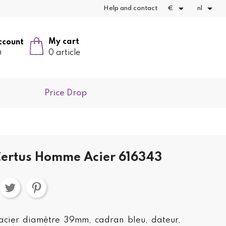


Help and contact
€
nl
My cart
ccount
n
0 article
Price Drop
ertus Homme Acier 616343
 acier diamètre 39mm, cadran bleu, dateur,