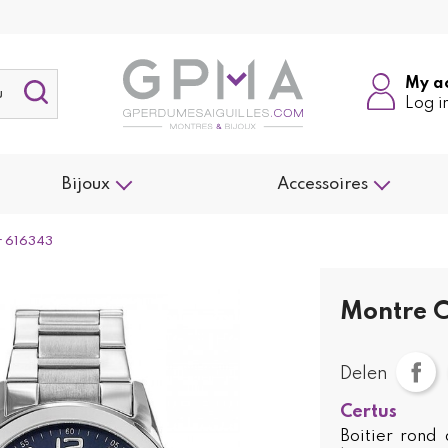
My a
Log i
Bijoux
Accessoires
r 616343
Montre C
Delen
Certus
Boitier rond