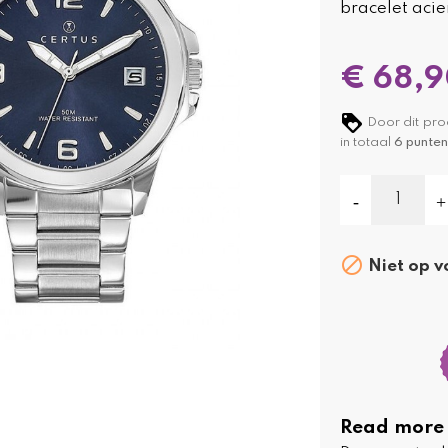
bracelet aci
€ 68,
Door dit pro
in totaal
6
punten

Niet op v
Read more