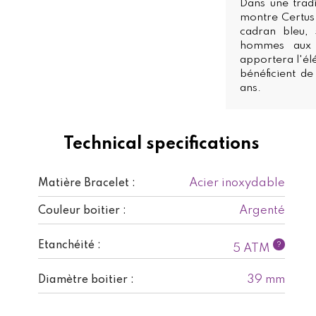
Dans une trad
montre Certus
cadran bleu, 
hommes aux a
apportera l'él
bénéficient de
ans.
Technical specifications
Acier inoxydable
Matière Bracelet :
Argenté
Couleur boitier :
Etanchéité :
?
5 ATM
39 mm
Diamètre boitier :