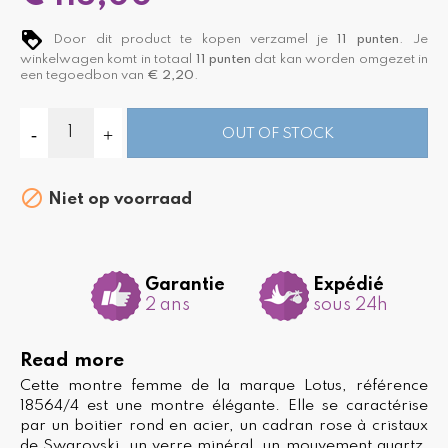
Door dit product te kopen verzamel je
11
punten
. Je
winkelwagen komt in totaal
11
punten
dat kan worden omgezet in
een tegoedbon van
€ 2,20
.
OUT OF STOCK

Niet op voorraad
Garantie
Expédié
2 ans
sous 24h
Read more
Cette montre femme de la marque Lotus, référence
18564/4 est une montre élégante. Elle se caractérise
par un boitier rond en acier, un cadran rose à cristaux
de Swarovski, un verre minéral, un mouvement quartz.