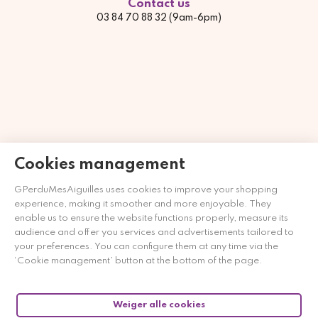
Contact us
03 84 70 88 32 (9am-6pm)
Cookies management
GPerduMesAiguilles uses cookies to improve your shopping
experience, making it smoother and more enjoyable. They
Merchant goedgekeurd door Gegarandeerde Beoordelingen
enable us to ensure the website functions properly, measure its
Nederland
klik hier om het attest te tonen
.
audience and offer you services and advertisements tailored to
your preferences. You can configure them at any time via the
‘Cookie management’ button at the bottom of the page.
Weiger alle cookies