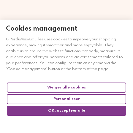
Cookies management
Merchant goedgekeurd door Gegarandeerde Beoordelingen
GPerduMesAiguilles uses cookies to improve your shopping
Nederland
klik hier om het attest te tonen
.
experience, making it smoother and more enjoyable. They
enable us to ensure the website functions properly, measure its
audience and offer you services and advertisements tailored to
your preferences. You can configure them at any time via the
‘Cookie management’ button at the bottom of the page.
Weiger alle cookies
Personaliseer
OK, accepteer alle