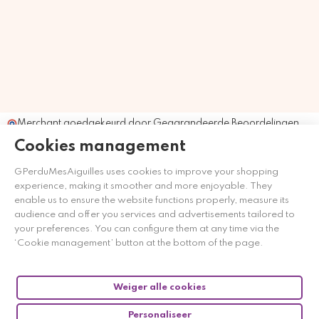
Merchant goedgekeurd door Gegarandeerde Beoordelingen
Nederland
klik hier om het attest te tonen
.
Cookies management
GPerduMesAiguilles uses cookies to improve your shopping
experience, making it smoother and more enjoyable. They
enable us to ensure the website functions properly, measure its
audience and offer you services and advertisements tailored to
your preferences. You can configure them at any time via the
‘Cookie management’ button at the bottom of the page.
Weiger alle cookies
Personaliseer