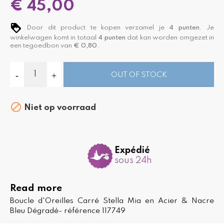
€ 45,00
Door dit product te kopen verzamel je
4
punten
. Je
winkelwagen komt in totaal
4
punten
dat kan worden omgezet in
een tegoedbon van
€ 0,80
.
OUT OF STOCK

Niet op voorraad
Expédié
sous 24h
Read more
Boucle d'Oreilles Carré Stella Mia en Acier & Nacre
Bleu Dégradé- référence 117749