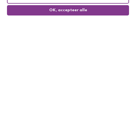
OK, accepteer alle
0
Follow us

My account