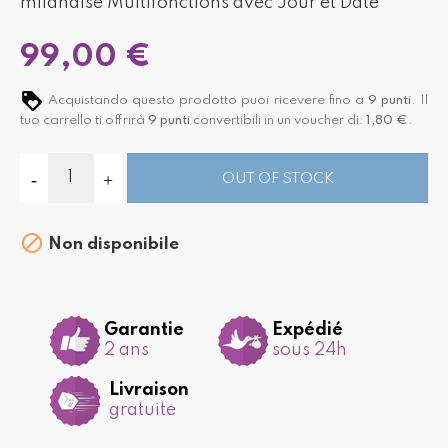
milanaise Multifonctions avec Jour et Date
99,00 €
Acquistando questo prodotto puoi ricevere fino a
9
punti
. Il
tuo carrello ti offrirà
9
punti
convertibili in un voucher di:
1,80 €
.
OUT OF STOCK

Non disponibile
Garantie
Expédié
2 ans
sous 24h
Livraison
gratuite