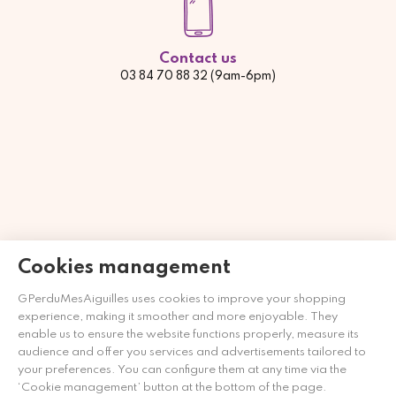
Contact us
03 84 70 88 32 (9am-6pm)
Cookies management
GPerduMesAiguilles uses cookies to improve your shopping
Mercante approvato dalla Società Recensioni Garantite,
clicca
experience, making it smoother and more enjoyable. They
qui per visualizzare l'attestato
.
enable us to ensure the website functions properly, measure its
audience and offer you services and advertisements tailored to
your preferences. You can configure them at any time via the
‘Cookie management’ button at the bottom of the page.