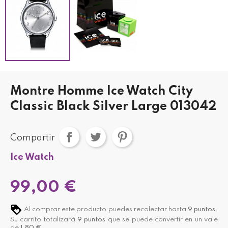
Montre Homme Ice Watch City
Classic Black Silver Large 013042
Compartir
Ice Watch
99,00 €
Al comprar este producto puedes recolectar hasta
9
puntos
.
Su carrito totalizará
9
puntos
que se puede convertir en un vale
de
1,80 €
.