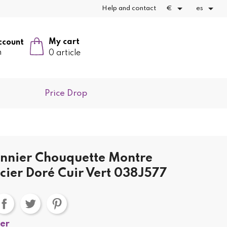


Help and contact
€
es
My cart
ccount
n
0 article
Price Drop
annier Chouquette Montre
ier Doré Cuir Vert 038J577
ier