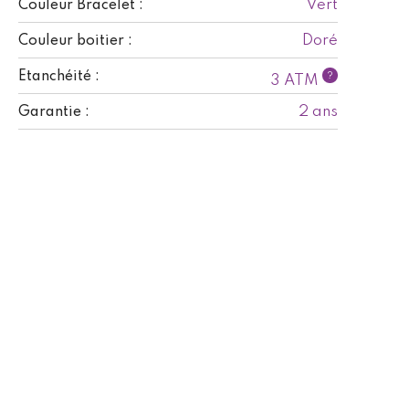
Vert
Couleur Bracelet :
Doré
Couleur boitier :
Etanchéité :
?
3 ATM
2 ans
Garantie :