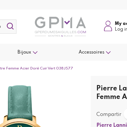
My a
Log i
Bijoux
Accessoires
ntre Femme Acier Doré Cuir Vert 038J577
Pierre L
Femme Ac
Compartir
Pierre Lann