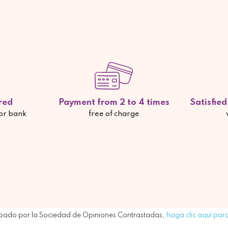
red
Payment from 2 to 4 times
Satisfie
 or bank
free of charge
bado por la Sociedad de Opiniones Contrastadas,
haga clic aquí para