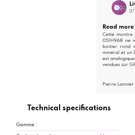
Li
gr
Read more
Cette montre 
051H968 ne m
boitier rond 
minéral et un 
est analogique
vendues sur GP
Pierre Lanni
Technical specifications
Gamme :