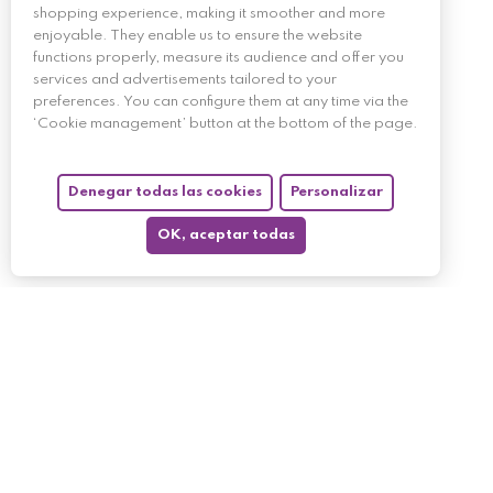
shopping experience, making it smoother and more
enjoyable. They enable us to ensure the website
functions properly, measure its audience and offer you
services and advertisements tailored to your
preferences. You can configure them at any time via the
‘Cookie management’ button at the bottom of the page.
Denegar todas las cookies
Personalizar
OK, aceptar todas
My account
My orders
My returned p
Follow us
My holdings
My personal i