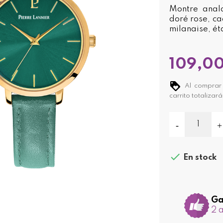
Montre analo
doré rose, ca
milanaise, é
109,0
Al comprar 
carrito totalizar

En stock
Ga
2 