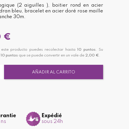
gique (2 aiguilles ), boitier rond en acier
dran bleu, bracelet en acier doré rose maille
tanche 30m.
0 €
este producto puedes recolectar hasta
10
puntos
. Su
á
10
puntos
que se puede convertir en un vale de
2,00 €
.
AÑADIR AL CARRITO
rantie
Expédié
ans
sous 24h