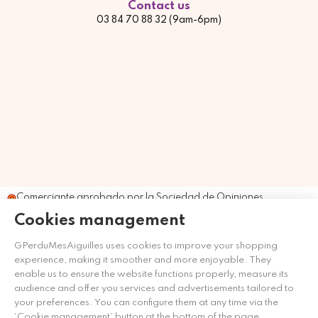
Contact us
03 84 70 88 32 (9am-6pm)
Comerciante aprobado por la Sociedad de Opiniones
Contrastadas,
haga clic aquí para mostrar el certificado
.
Cookies management
GPerduMesAiguilles uses cookies to improve your shopping
experience, making it smoother and more enjoyable. They
enable us to ensure the website functions properly, measure its
audience and offer you services and advertisements tailored to
your preferences. You can configure them at any time via the
‘Cookie management’ button at the bottom of the page.